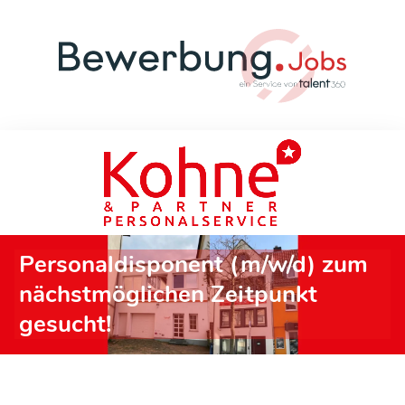
Personaldisponent (m/w/d) zum
nächstmöglichen Zeitpunkt
gesucht!