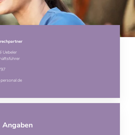
rechpartner
é Uebeler
äftsführer
797
ersonal.de
e Angaben