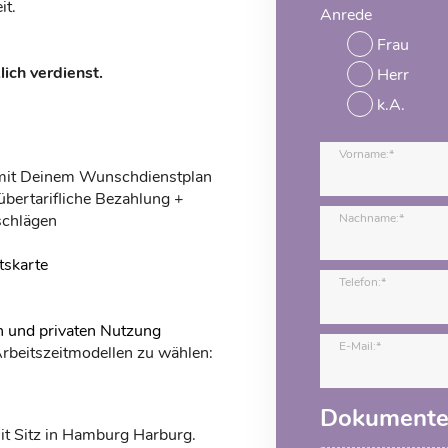
it.
Anrede
Frau
ich verdienst.
Herr
k.A.
Vorname:*
 mit Deinem Wunschdienstplan
 übertarifliche Bezahlung +
schlägen
Nachname:*
skarte
Telefon:*
n und privaten Nutzung
E-Mail:*
 Arbeitszeitmodellen zu wählen:
Dokument
mit Sitz in Hamburg Harburg.