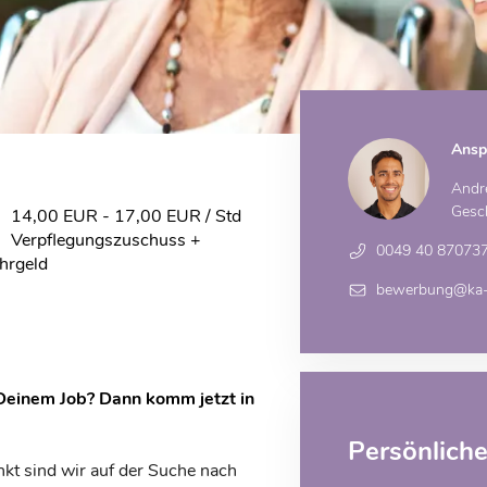
Ansp
Andr
Gesch
14,00 EUR - 17,00 EUR / Std
Verpflegungszuschuss +
0049 40 87073
hrgeld
bewerbung@ka-p
 Deinem Job? Dann komm jetzt in
Persönlich
kt sind wir auf der Suche nach